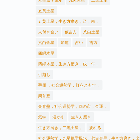
九星気学風水
九紫火星
二黒土星
五黄土星
五黄土星，生き方磨き，己，未，
人付き合い
仮吉方
八白土星
六白金星
加速
占い
吉方
四緑木星
四緑木星，生き方磨き，戊，午，
引越し
手相 ，社会運勢学，灯をともす，
楽育塾
楽育塾，社会運勢学，酉の市，金運，
気学
溶かす
生き方磨き
生き方磨き，二黒土星，
疲れる
社会運勢学，九星気学風水，七赤金星，生き方磨き，楽