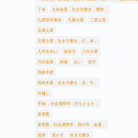
丁未
七赤金星，生き方磨き，運勢，
九星気学風水
九紫火星
二黒土星
五黄土星
五黄土星，生き方磨き，己，未，
人付き合い
仮吉方
八白土星
六白金星
加速
占い
吉方
四緑木星
四緑木星，生き方磨き，戊，午，
引越し
手相 ，社会運勢学，灯をともす，
楽育塾
楽育塾，社会運勢学，酉の市，金運，
気学
溶かす
生き方磨き