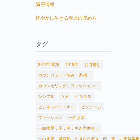
講座情報
軽やかに生きる幸運の貯め方
タグ
2017年運勢
2018年
お引越し
カウンセラー・悩み・家相・
カウンセリング，ファッション，
シンプル
ツヤ
ビジネス
ビジネスパートナー
ビンテージ
ファッション
一白水星
一白水星，壬，申，生き方磨き，
一白水星，楽育塾，生きかた磨き，巳，辛，九星気学風