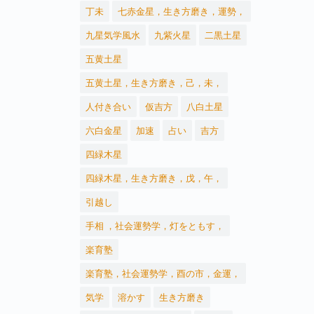
丁未
七赤金星，生き方磨き，運勢，
九星気学風水
九紫火星
二黒土星
五黄土星
五黄土星，生き方磨き，己，未，
人付き合い
仮吉方
八白土星
六白金星
加速
占い
吉方
四緑木星
四緑木星，生き方磨き，戊，午，
引越し
手相 ，社会運勢学，灯をともす，
楽育塾
楽育塾，社会運勢学，酉の市，金運，
気学
溶かす
生き方磨き