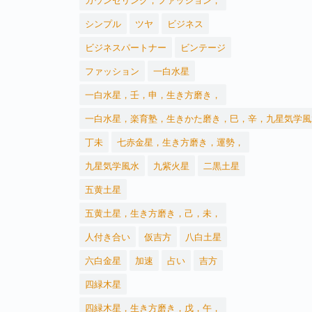
シンプル
ツヤ
ビジネス
ビジネスパートナー
ビンテージ
ファッション
一白水星
一白水星，壬，申，生き方磨き，
一白水星，楽育塾，生きかた磨き，巳，辛，九星気学風
丁未
七赤金星，生き方磨き，運勢，
九星気学風水
九紫火星
二黒土星
五黄土星
五黄土星，生き方磨き，己，未，
人付き合い
仮吉方
八白土星
六白金星
加速
占い
吉方
四緑木星
四緑木星，生き方磨き，戊，午，