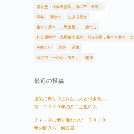
楽育塾，社会運勢学，酉の市，金運，
気学
溶かす
生き方磨き
生き方磨き，二黒土星，
疲れる
社会運勢学，九星気学風水，七赤金星，生き方磨き，楽
美味しい
運勢
運気
酉の市，一の酉，気学，
開運
最近の投稿
運気に振り回されない人と付き合い
方：２０１９年の八白土星の人
チャンスに乗り遅れない ２０１９
年の動き方 解説書