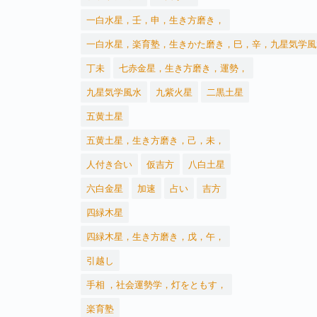
一白水星，壬，申，生き方磨き，
一白水星，楽育塾，生きかた磨き，巳，辛，九星気学風
丁未
七赤金星，生き方磨き，運勢，
九星気学風水
九紫火星
二黒土星
五黄土星
五黄土星，生き方磨き，己，未，
人付き合い
仮吉方
八白土星
六白金星
加速
占い
吉方
四緑木星
四緑木星，生き方磨き，戊，午，
引越し
手相 ，社会運勢学，灯をともす，
楽育塾