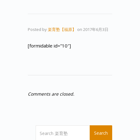
Posted by
楽育塾【福原】
on
2017年6月3日
[formidable id=”10″]
Comments are closed.
Search