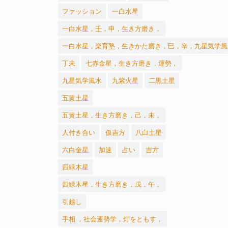
ファッション
一白水星
一白水星，壬，申，生き方磨き，
一白水星，楽育塾，生きかた磨き，巳，辛，九星気学風
丁未
七赤金星，生き方磨き，運勢，
九星気学風水
九紫火星
二黒土星
五黄土星
五黄土星，生き方磨き，己，未，
人付き合い
仮吉方
八白土星
六白金星
加速
占い
吉方
四緑木星
四緑木星，生き方磨き，戊，午，
引越し
手相 ，社会運勢学，灯をともす，