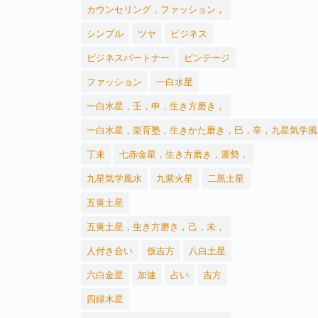
カウンセリング，ファッション，
シンプル
ツヤ
ビジネス
ビジネスパートナー
ビンテージ
ファッション
一白水星
一白水星，壬，申，生き方磨き，
一白水星，楽育塾，生きかた磨き，巳，辛，九星気学風
丁未
七赤金星，生き方磨き，運勢，
九星気学風水
九紫火星
二黒土星
五黄土星
五黄土星，生き方磨き，己，未，
人付き合い
仮吉方
八白土星
六白金星
加速
占い
吉方
四緑木星