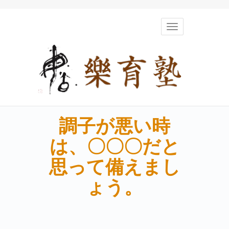
Toggle
navigation
調子が悪い時
は、〇〇〇だと
思って備えまし
ょう。