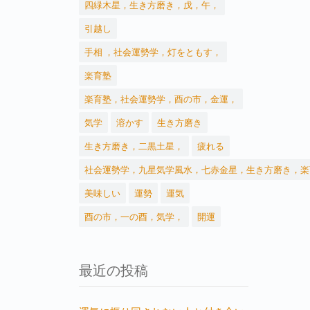
四緑木星，生き方磨き，戊，午，
引越し
手相 ，社会運勢学，灯をともす，
楽育塾
楽育塾，社会運勢学，酉の市，金運，
気学
溶かす
生き方磨き
生き方磨き，二黒土星，
疲れる
社会運勢学，九星気学風水，七赤金星，生き方磨き，楽
美味しい
運勢
運気
酉の市，一の酉，気学，
開運
最近の投稿