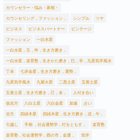
カウンセラー・悩み・家相・
カウンセリング，ファッション，
シンプル
ツヤ
ビジネス
ビジネスパートナー
ビンテージ
ファッション
一白水星
一白水星，壬，申，生き方磨き，
一白水星，楽育塾，生きかた磨き，巳，辛，九星気学風水
丁未
七赤金星，生き方磨き，運勢，
九星気学風水
九紫火星
二黒土星
五黄土星
五黄土星，生き方磨き，己，未，
人付き合い
仮吉方
八白土星
六白金星
加速
占い
吉方
四緑木星
四緑木星，生き方磨き，戊，午，
引越し
手相 ，社会運勢学，灯をともす，
楽育塾
楽育塾，社会運勢学，酉の市，金運，
気学