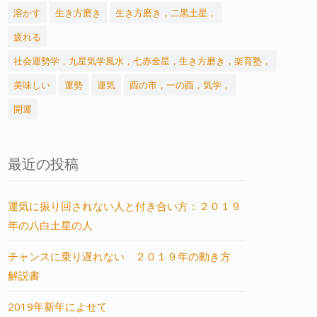
溶かす
生き方磨き
生き方磨き，二黒土星，
疲れる
社会運勢学，九星気学風水，七赤金星，生き方磨き，楽育塾，
美味しい
運勢
運気
酉の市，一の酉，気学，
開運
最近の投稿
運気に振り回されない人と付き合い方：２０１９
年の八白土星の人
チャンスに乗り遅れない ２０１９年の動き方
解説書
2019年新年によせて