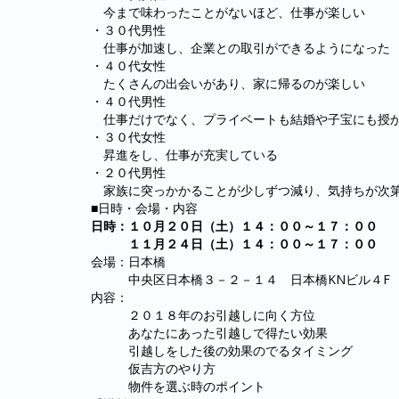
今まで味わったことがないほど、仕事が楽しい
・３０代男性
仕事が加速し、企業との取引ができるようになった
・４０代女性
たくさんの出会いがあり、家に帰るのが楽しい
・４０代男性
仕事だけでなく、プライベートも結婚や子宝にも授
・３０代女性
昇進をし、仕事が充実している
・２０代男性
家族に突っかかることが少しずつ減り、気持ちが次第
■日時・会場・内容
日時：１０月２０日（土）１４：００～１７：００
１１月２４日（土）１４：００～１７：００
会場：日本橋
中央区日本橋３－２－１４ 日本橋KNビル４F
内容：
２０１８年のお引越しに向く方位
あなたにあった引越しで得たい効果
引越しをした後の効果のでるタイミング
仮吉方のやり方
物件を選ぶ時のポイント