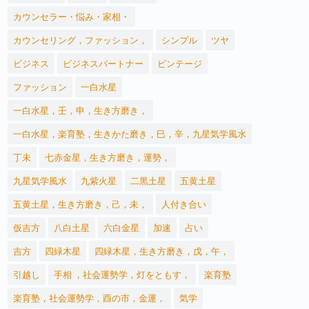
カウンセラー・悩み・家相・
カウンセリング，ファッション，
シンプル
ツヤ
ビジネス
ビジネスパートナー
ビンテージ
ファッション
一白水星
一白水星，壬，申，生き方磨き，
一白水星，楽育塾，生きかた磨き，巳，辛，九星気学風水
丁未
七赤金星，生き方磨き，運勢，
九星気学風水
九紫火星
二黒土星
五黄土星
五黄土星，生き方磨き，己，未，
人付き合い
仮吉方
八白土星
六白金星
加速
占い
吉方
四緑木星
四緑木星，生き方磨き，戊，午，
引越し
手相 ，社会運勢学，灯をともす，
楽育塾
楽育塾，社会運勢学，酉の市，金運，
気学