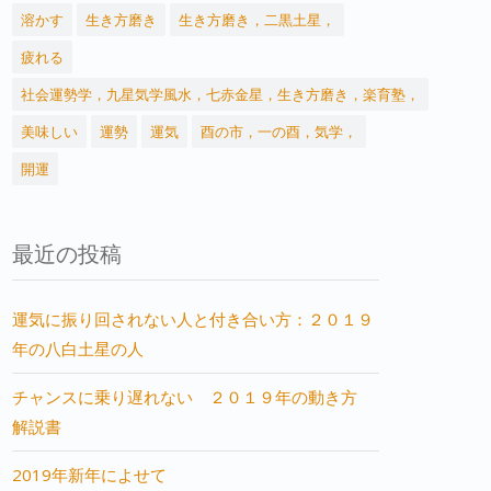
溶かす
生き方磨き
生き方磨き，二黒土星，
疲れる
社会運勢学，九星気学風水，七赤金星，生き方磨き，楽育塾，
美味しい
運勢
運気
酉の市，一の酉，気学，
開運
最近の投稿
運気に振り回されない人と付き合い方：２０１９
年の八白土星の人
チャンスに乗り遅れない ２０１９年の動き方
解説書
2019年新年によせて