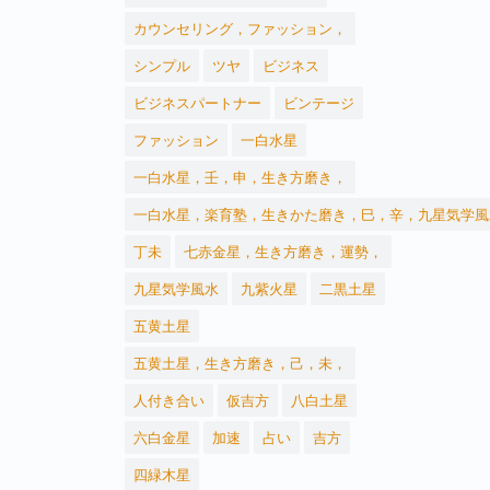
カウンセリング，ファッション，
シンプル
ツヤ
ビジネス
ビジネスパートナー
ビンテージ
ファッション
一白水星
一白水星，壬，申，生き方磨き，
一白水星，楽育塾，生きかた磨き，巳，辛，九星気学風
丁未
七赤金星，生き方磨き，運勢，
九星気学風水
九紫火星
二黒土星
五黄土星
五黄土星，生き方磨き，己，未，
人付き合い
仮吉方
八白土星
六白金星
加速
占い
吉方
四緑木星