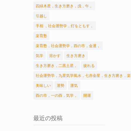
四緑木星，生き方磨き，戊，午，
引越し
手相 ，社会運勢学，灯をともす，
楽育塾
楽育塾，社会運勢学，酉の市，金運，
気学
溶かす
生き方磨き
生き方磨き，二黒土星，
疲れる
社会運勢学，九星気学風水，七赤金星，生き方磨き，楽
美味しい
運勢
運気
酉の市，一の酉，気学，
開運
最近の投稿