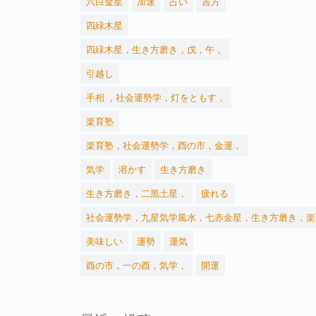
六白金星
加速
占い
吉方
四緑木星
四緑木星，生き方磨き，戊，午，
引越し
手相 ，社会運勢学，灯をともす，
楽育塾
楽育塾，社会運勢学，酉の市，金運，
気学
溶かす
生き方磨き
生き方磨き，二黒土星，
疲れる
社会運勢学，九星気学風水，七赤金星，生き方磨き，楽
美味しい
運勢
運気
酉の市，一の酉，気学，
開運