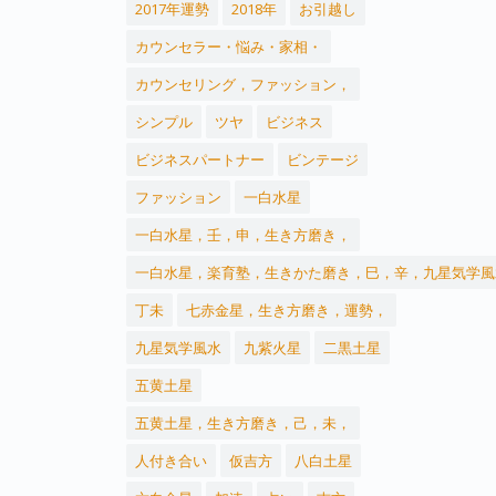
2017年運勢
2018年
お引越し
カウンセラー・悩み・家相・
カウンセリング，ファッション，
シンプル
ツヤ
ビジネス
ビジネスパートナー
ビンテージ
ファッション
一白水星
一白水星，壬，申，生き方磨き，
一白水星，楽育塾，生きかた磨き，巳，辛，九星気学風
丁未
七赤金星，生き方磨き，運勢，
九星気学風水
九紫火星
二黒土星
五黄土星
五黄土星，生き方磨き，己，未，
人付き合い
仮吉方
八白土星