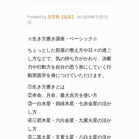
Posted by
楽育塾【福原】
on
2016年11月13
日
☆生き方磨き講座・ベーシック☆
ちょっとした部屋の整え方や日々の過ご
し方などで、気の持ち方がかわり、決断
力や行動力を自分の思う形にしていく行
動実践学を身につけていただけます。
①生き方磨きとは
②本命、月命、最大吉方を使い方
③一白水星・四緑木星・七赤金星の活か
し方
④三碧木星・六白金星・九紫火星の活か
し方
⑤二黒土星・五黄土星・八白土星の活か