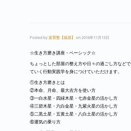
Posted by
楽育塾【福原】
on
2016年11月13日
☆生き方磨き講座・ベーシック☆
ちょっとした部屋の整え方や日々の過ごし方などで
ていく行動実践学を身につけていただけます。
①生き方磨きとは
②本命、月命、最大吉方を使い方
③一白水星・四緑木星・七赤金星の活かし方
④三碧木星・六白金星・九紫火星の活かし方
⑤二黒土星・五黄土星・八白土星の活かし方
⑥運気の乗り方