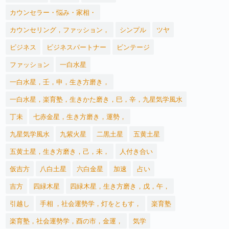
カウンセラー・悩み・家相・
カウンセリング，ファッション，
シンプル
ツヤ
ビジネス
ビジネスパートナー
ビンテージ
ファッション
一白水星
一白水星，壬，申，生き方磨き，
一白水星，楽育塾，生きかた磨き，巳，辛，九星気学風水
丁未
七赤金星，生き方磨き，運勢，
九星気学風水
九紫火星
二黒土星
五黄土星
五黄土星，生き方磨き，己，未，
人付き合い
仮吉方
八白土星
六白金星
加速
占い
吉方
四緑木星
四緑木星，生き方磨き，戊，午，
引越し
手相 ，社会運勢学，灯をともす，
楽育塾
楽育塾，社会運勢学，酉の市，金運，
気学