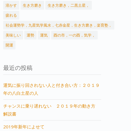
溶かす
生き方磨き
生き方磨き，二黒土星，
疲れる
社会運勢学，九星気学風水，七赤金星，生き方磨き，楽育塾，
美味しい
運勢
運気
酉の市，一の酉，気学，
開運
最近の投稿
運気に振り回されない人と付き合い方：２０１９
年の八白土星の人
チャンスに乗り遅れない ２０１９年の動き方
解説書
2019年新年によせて