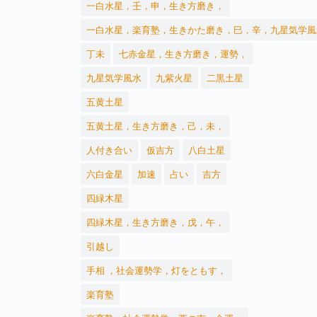
一白水星，壬，申，生き方磨き，
一白水星，楽育塾，生きかた磨き，巳，辛，九星気学風
丁未
七赤金星，生き方磨き，運勢，
九星気学風水
九紫火星
二黒土星
五黄土星
五黄土星，生き方磨き，己，未，
人付き合い
仮吉方
八白土星
六白金星
加速
占い
吉方
四緑木星
四緑木星，生き方磨き，戊，午，
引越し
手相 ，社会運勢学，灯をともす，
楽育塾