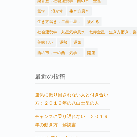
楽育塾，社会運勢学，酉の市，金運，
気学
溶かす
生き方磨き
生き方磨き，二黒土星，
疲れる
社会運勢学，九星気学風水，七赤金星，生き方磨き，楽
美味しい
運勢
運気
酉の市，一の酉，気学，
開運
最近の投稿
運気に振り回されない人と付き合い
方：２０１９年の八白土星の人
チャンスに乗り遅れない ２０１９
年の動き方 解説書