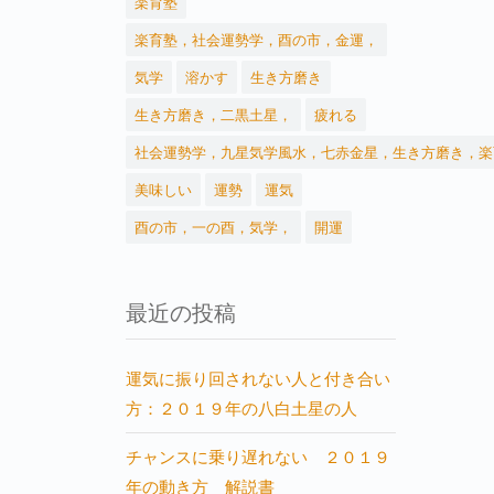
楽育塾
楽育塾，社会運勢学，酉の市，金運，
気学
溶かす
生き方磨き
生き方磨き，二黒土星，
疲れる
社会運勢学，九星気学風水，七赤金星，生き方磨き，楽
美味しい
運勢
運気
酉の市，一の酉，気学，
開運
最近の投稿
運気に振り回されない人と付き合い
方：２０１９年の八白土星の人
チャンスに乗り遅れない ２０１９
年の動き方 解説書