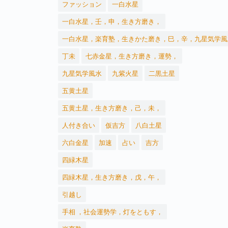
ファッション
一白水星
一白水星，壬，申，生き方磨き，
一白水星，楽育塾，生きかた磨き，巳，辛，九星気学風
丁未
七赤金星，生き方磨き，運勢，
九星気学風水
九紫火星
二黒土星
五黄土星
五黄土星，生き方磨き，己，未，
人付き合い
仮吉方
八白土星
六白金星
加速
占い
吉方
四緑木星
四緑木星，生き方磨き，戊，午，
引越し
手相 ，社会運勢学，灯をともす，