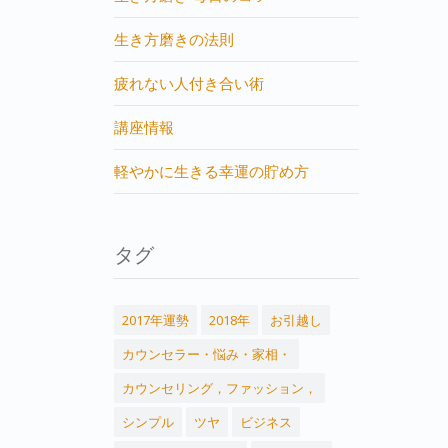
生き方磨きの法則
疲れない人付き合い術
講座情報
軽やかに生きる幸運の貯め方
タグ
2017年運勢
2018年
お引越し
カウンセラー・悩み・家相・
カウンセリング，ファッション，
シンプル
ツヤ
ビジネス