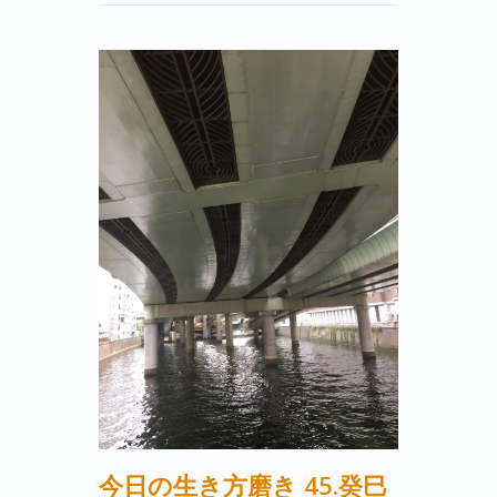
今日の生き方磨き 45.癸巳