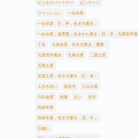
ビジネスパートナー
ビンテージ
ファッション
一白水星
一白水星，壬，申，生き方磨き，
一白水星，楽育塾，生きかた磨き，巳，辛，九星気学風
丁未
七赤金星，生き方磨き，運勢，
九星気学風水
九紫火星
二黒土星
五黄土星
五黄土星，生き方磨き，己，未，
人付き合い
仮吉方
八白土星
六白金星
加速
占い
吉方
四緑木星
四緑木星，生き方磨き，戊，午，
引越し