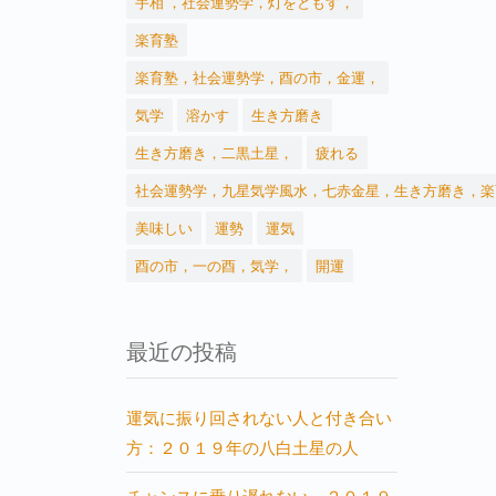
手相 ，社会運勢学，灯をともす，
楽育塾
楽育塾，社会運勢学，酉の市，金運，
気学
溶かす
生き方磨き
生き方磨き，二黒土星，
疲れる
社会運勢学，九星気学風水，七赤金星，生き方磨き，楽
美味しい
運勢
運気
酉の市，一の酉，気学，
開運
最近の投稿
運気に振り回されない人と付き合い
方：２０１９年の八白土星の人
チャンスに乗り遅れない ２０１９