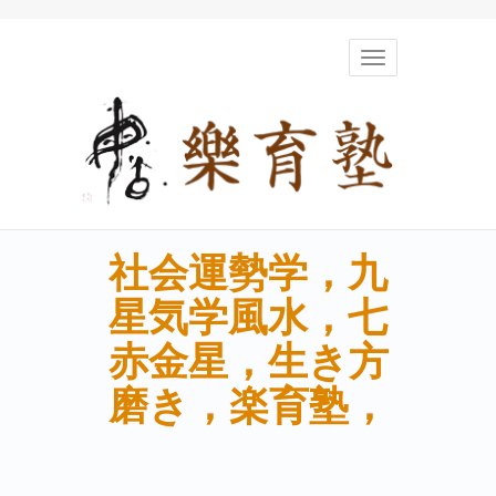
Toggle
navigation
社会運勢学，九
星気学風水，七
赤金星，生き方
磨き，楽育塾，