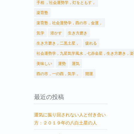
手相 ，社会運勢学，灯をともす，
楽育塾
楽育塾，社会運勢学，酉の市，金運，
気学
溶かす
生き方磨き
生き方磨き，二黒土星，
疲れる
社会運勢学，九星気学風水，七赤金星，生き方磨き，楽
美味しい
運勢
運気
酉の市，一の酉，気学，
開運
最近の投稿
運気に振り回されない人と付き合い
方：２０１９年の八白土星の人