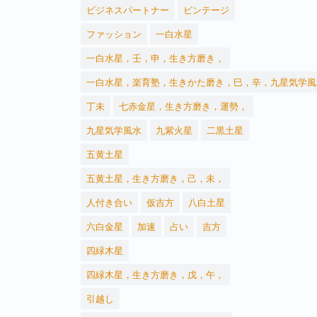
ビジネスパートナー
ビンテージ
ファッション
一白水星
一白水星，壬，申，生き方磨き，
一白水星，楽育塾，生きかた磨き，巳，辛，九星気学風
丁未
七赤金星，生き方磨き，運勢，
九星気学風水
九紫火星
二黒土星
五黄土星
五黄土星，生き方磨き，己，未，
人付き合い
仮吉方
八白土星
六白金星
加速
占い
吉方
四緑木星
四緑木星，生き方磨き，戊，午，
引越し