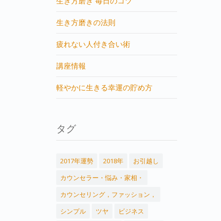
生き方磨き 毎日のコツ
生き方磨きの法則
疲れない人付き合い術
講座情報
軽やかに生きる幸運の貯め方
タグ
2017年運勢
2018年
お引越し
カウンセラー・悩み・家相・
カウンセリング，ファッション，
シンプル
ツヤ
ビジネス