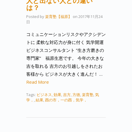
人と出ない人との違い
は？
Posted by
楽育塾【福原】
on
2017年11月24
日
コミュニケーションリスクやアクシデン
トに 柔軟な対応力が身に付く 気学開運
ビジネスコンサルタント ”生き方磨きの
専門家” 福原生恵です。 今年の大きな
吉を取れる 吉方のお引越しをされたお
客様から ビジネスが大きく進んだ！ …
Read More
Tags:
ビジネス
,
効果
,
吉方
,
方徳
,
楽育塾
,
気
学，
,
結果
,
酉の市，一の酉，気学，