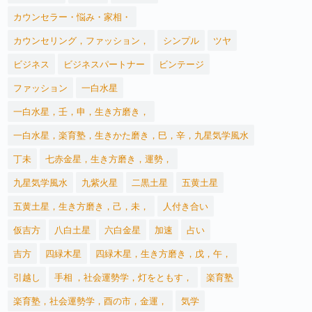
カウンセラー・悩み・家相・
カウンセリング，ファッション，
シンプル
ツヤ
ビジネス
ビジネスパートナー
ビンテージ
ファッション
一白水星
一白水星，壬，申，生き方磨き，
一白水星，楽育塾，生きかた磨き，巳，辛，九星気学風水
丁未
七赤金星，生き方磨き，運勢，
九星気学風水
九紫火星
二黒土星
五黄土星
五黄土星，生き方磨き，己，未，
人付き合い
仮吉方
八白土星
六白金星
加速
占い
吉方
四緑木星
四緑木星，生き方磨き，戊，午，
引越し
手相 ，社会運勢学，灯をともす，
楽育塾
楽育塾，社会運勢学，酉の市，金運，
気学