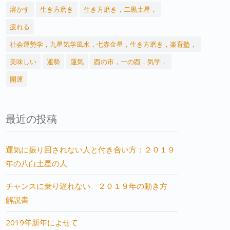
溶かす
生き方磨き
生き方磨き，二黒土星，
疲れる
社会運勢学，九星気学風水，七赤金星，生き方磨き，楽育塾，
美味しい
運勢
運気
酉の市，一の酉，気学，
開運
最近の投稿
運気に振り回されない人と付き合い方：２０１９
年の八白土星の人
チャンスに乗り遅れない ２０１９年の動き方
解説書
2019年新年によせて