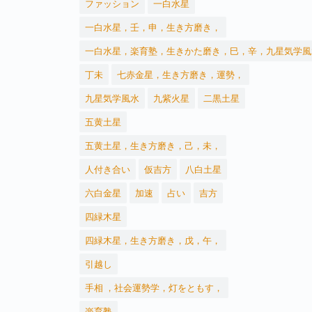
ファッション
一白水星
一白水星，壬，申，生き方磨き，
一白水星，楽育塾，生きかた磨き，巳，辛，九星気学風
丁未
七赤金星，生き方磨き，運勢，
九星気学風水
九紫火星
二黒土星
五黄土星
五黄土星，生き方磨き，己，未，
人付き合い
仮吉方
八白土星
六白金星
加速
占い
吉方
四緑木星
四緑木星，生き方磨き，戊，午，
引越し
手相 ，社会運勢学，灯をともす，
楽育塾