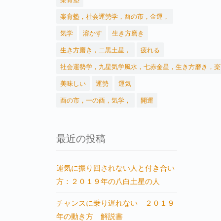
楽育塾，社会運勢学，酉の市，金運，
気学
溶かす
生き方磨き
生き方磨き，二黒土星，
疲れる
社会運勢学，九星気学風水，七赤金星，生き方磨き，楽
美味しい
運勢
運気
酉の市，一の酉，気学，
開運
最近の投稿
運気に振り回されない人と付き合い
方：２０１９年の八白土星の人
チャンスに乗り遅れない ２０１９
年の動き方 解説書